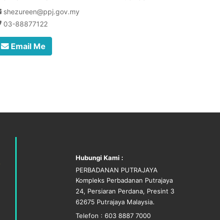
shezureen@ppj.gov.my
03-88877122
Email Me
Hubungi Kami :
PERBADANAN PUTRAJAYA
Kompleks Perbadanan Putrajaya
24, Persiaran Perdana, Presint 3
62675 Putrajaya Malaysia.
Telefon : 603 8887 7000