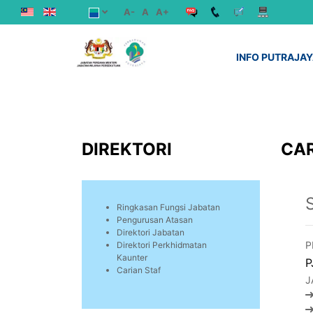
A-
A
A+
INFO PUTRAJA
DIREKTORI
CAR
Ringkasan Fungsi Jabatan
Pengurusan Atasan
Direktori Jabatan
P
Direktori Perkhidmatan
Kaunter
P
Carian Staf
J