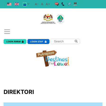
A-
A
A+
LOGIN AWAM
LOGIN STAF
DIREKTORI