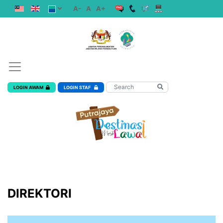
A-
A
A+
LOGIN AWAM
LOGIN STAF
DIREKTORI