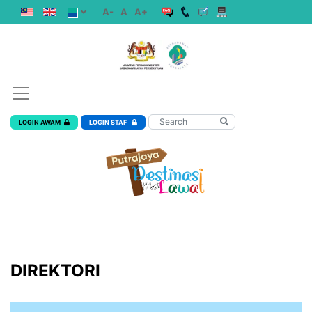
A-
A
A+
LOGIN AWAM
LOGIN STAF
DIREKTORI