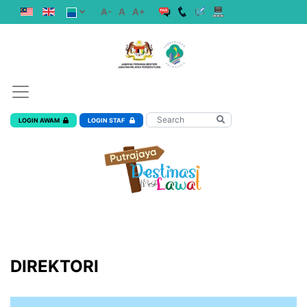
A-
A
A+
LOGIN AWAM
LOGIN STAF
DIREKTORI