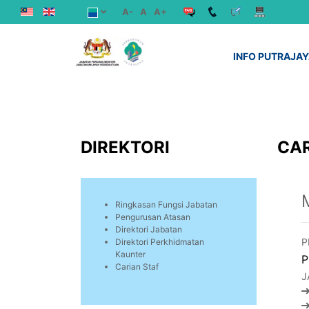
A-
A
A+
INFO PUTRAJA
DIREKTORI
CAR
Ringkasan Fungsi Jabatan
Pengurusan Atasan
Direktori Jabatan
P
Direktori Perkhidmatan
Kaunter
P
Carian Staf
J