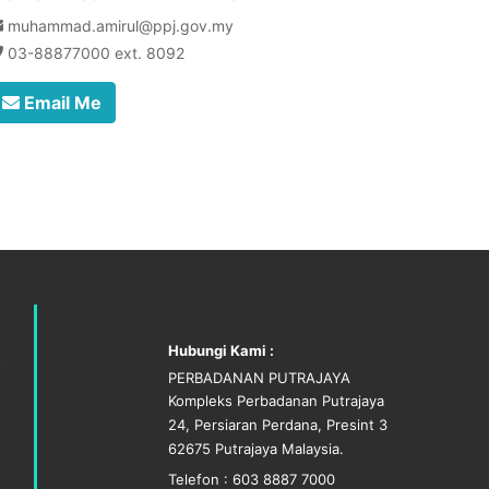
muhammad.amirul@ppj.gov.my
03-88877000 ext. 8092
Email Me
Hubungi Kami :
PERBADANAN PUTRAJAYA
Kompleks Perbadanan Putrajaya
24, Persiaran Perdana, Presint 3
62675 Putrajaya Malaysia.
Telefon : 603 8887 7000