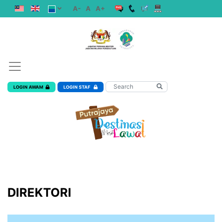
A-
A
A+
LOGIN AWAM
LOGIN STAF
DIREKTORI