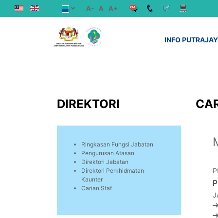
A-
A
A+
INFO PUTRAJA
DIREKTORI
CAR
Ringkasan Fungsi Jabatan
Pengurusan Atasan
Direktori Jabatan
P
Direktori Perkhidmatan
Kaunter
P
Carian Staf
J