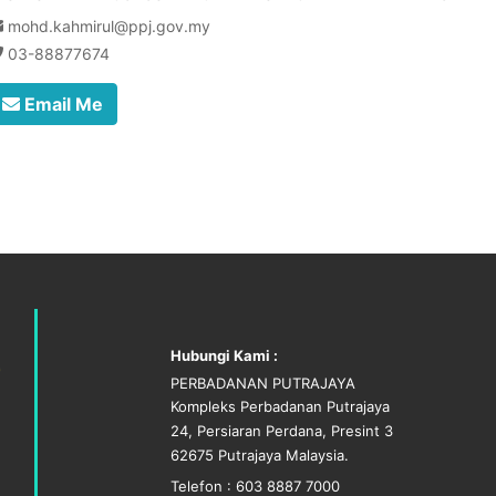
mohd.kahmirul@ppj.gov.my
03-88877674
Email Me
Hubungi Kami :
PERBADANAN PUTRAJAYA
Kompleks Perbadanan Putrajaya
24, Persiaran Perdana, Presint 3
62675 Putrajaya Malaysia.
Telefon : 603 8887 7000