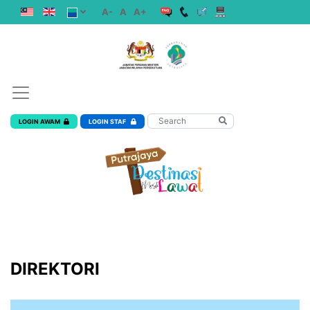
A-
A
A+
LOGIN AWAM
LOGIN STAF
DIREKTORI