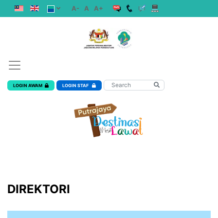
A-
A
A+
LOGIN AWAM
LOGIN STAF
DIREKTORI