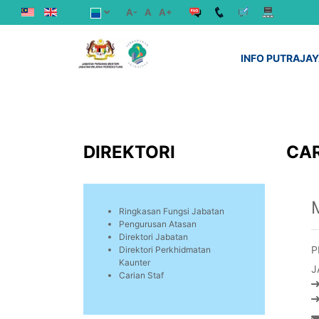
A-
A
A+
INFO PUTRAJA
DIREKTORI
CAR
Ringkasan Fungsi Jabatan
Pengurusan Atasan
Direktori Jabatan
P
Direktori Perkhidmatan
Kaunter
J
Carian Staf