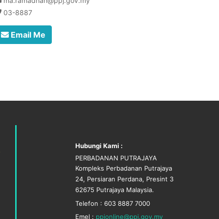
ma.ramadhan@ppj.gov.my
03-8887
Email Me
Hubungi Kami :
PERBADANAN PUTRAJAYA
Kompleks Perbadanan Putrajaya
24, Persiaran Perdana, Presint 3
62675 Putrajaya Malaysia.
Telefon : 603 8887 7000
Emel :
ppjonline@ppj.gov.my