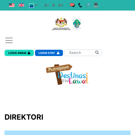
A-
A
A+
LOGIN AWAM
LOGIN STAF
DIREKTORI