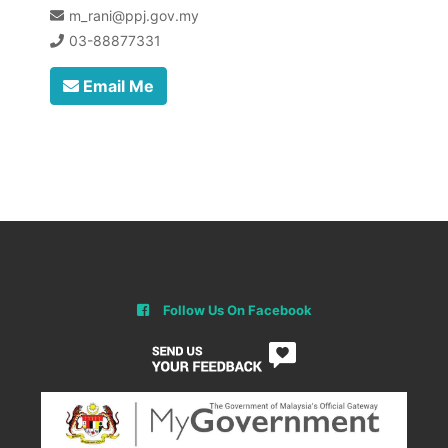
m_rani@ppj.gov.my
03-88877331
Email Me
Follow Us On Facebook