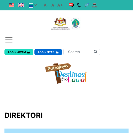
A-
A
A+
LOGIN AWAM
LOGIN STAF
DIREKTORI