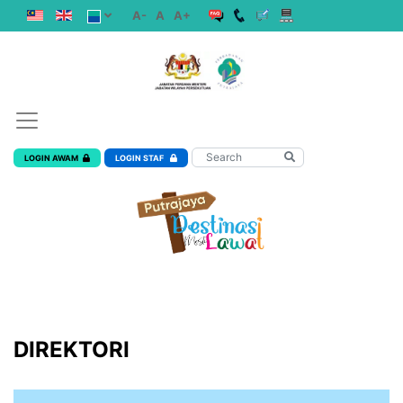
A-
A
A+
LOGIN AWAM
LOGIN STAF
DIREKTORI