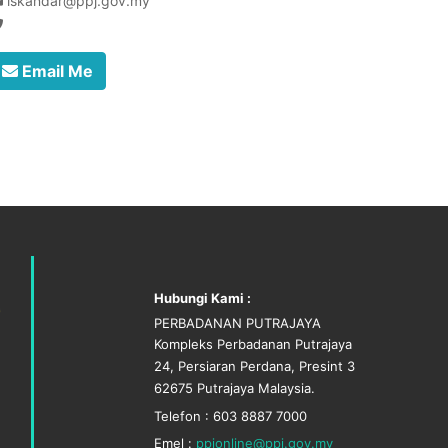
iskandar@ppj.gov.my
Email Me
Hubungi Kami :
PERBADANAN PUTRAJAYA
Kompleks Perbadanan Putrajaya
24, Persiaran Perdana, Presint 3
62675 Putrajaya Malaysia.
Telefon : 603 8887 7000
Emel :
ppjonline@ppj.gov.my