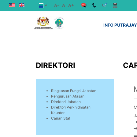
A-
A
A+
INFO PUTRAJA
DIREKTORI
CAR
Ringkasan Fungsi Jabatan
Pengurusan Atasan
Direktori Jabatan
M
Direktori Perkhidmatan
Kaunter
J
Carian Staf