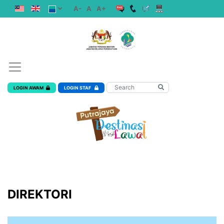
A-
A
A+
LOGIN AWAM
LOGIN STAF
DIREKTORI