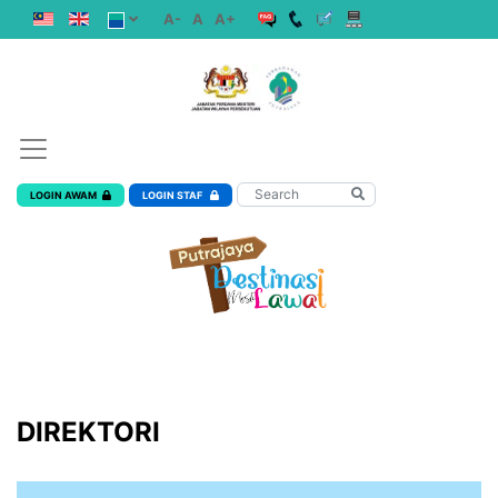
A-
A
A+
LOGIN AWAM
LOGIN STAF
DIREKTORI