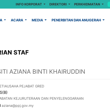
INFO KORPORAT
DIREKTORI
PERKHIDMATAN
YA
ACARA
MEDIA
PENERBITAN DAN ANUGERAH
IAN STAF
SITI AZIANA BINTI KHAIRUDDIN
ETIAUSAHA PEJABAT GRED
S(B)
ABATAN KEJURUTERAAN DAN PENYELENGGARAAN
aziana@ppj.gov.my