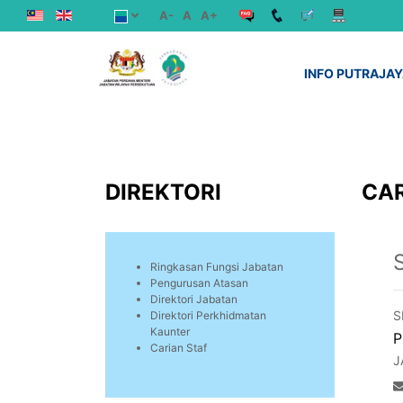
A-
A
A+
INFO PUTRAJA
DIREKTORI
CAR
Ringkasan Fungsi Jabatan
Pengurusan Atasan
Direktori Jabatan
S
Direktori Perkhidmatan
Kaunter
P
Carian Staf
J