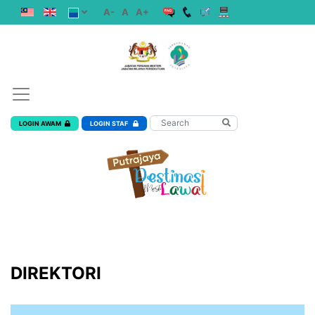
A-
A
A+
LOGIN AWAM
LOGIN STAF
DIREKTORI