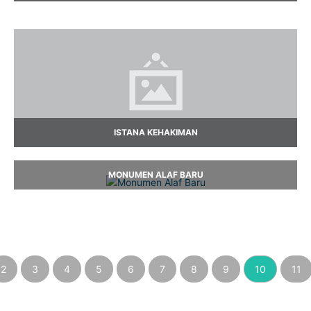
ISTANA KEHAKIMAN
MONUMEN ALAF BARU
2
3
4
5
6
7
8
9
10
11