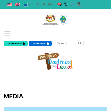
A-
A
A+
LOGIN AWAM
LOGIN STAF
MEDIA