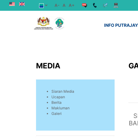
A-
A
A+
INFO PUTRAJA
MEDIA
GA
Siaran Media
Ucapan
Berita
Makluman
Galeri
S
BA