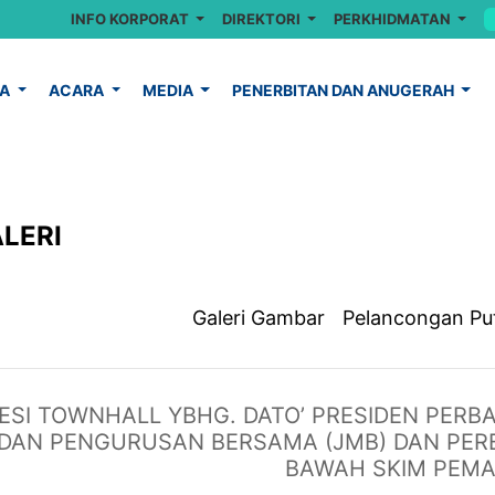
INFO KORPORAT
DIREKTORI
PERKHIDMATAN
YA
ACARA
MEDIA
PENERBITAN DAN ANUGERAH
LERI
Galeri Gambar
Pelancongan Pu
ESI TOWNHALL YBHG. DATO’ PRESIDEN PER
DAN PENGURUSAN BERSAMA (JMB) DAN PER
BAWAH SKIM PEM