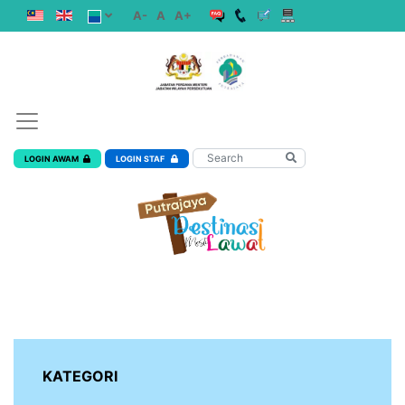
A-
A
A+
LOGIN AWAM
LOGIN STAF
KATEGORI