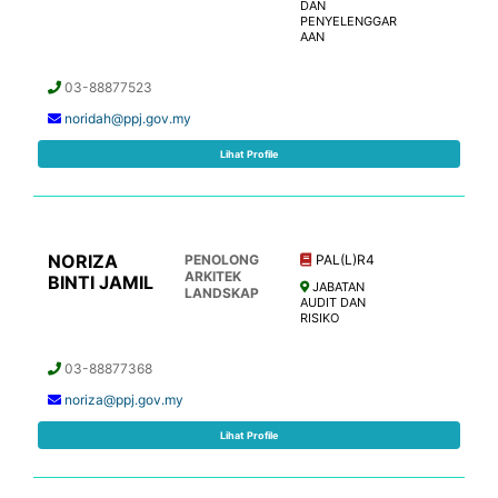
DAN
PENYELENGGAR
AAN
03-88877523
noridah@ppj.gov.my
Lihat Profile
NORIZA
PENOLONG
PAL(L)R4
ARKITEK
BINTI JAMIL
JABATAN
LANDSKAP
AUDIT DAN
RISIKO
03-88877368
noriza@ppj.gov.my
Lihat Profile