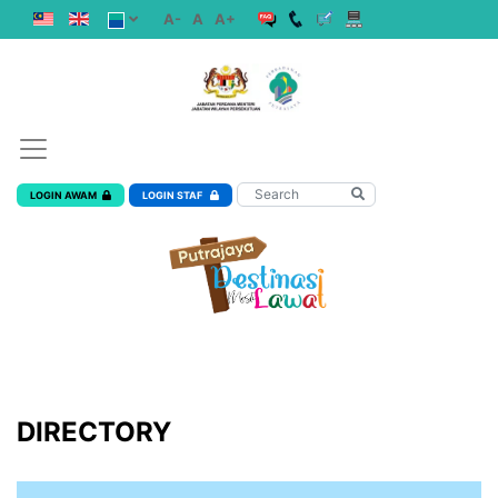
A-
A
A+
LOGIN AWAM
LOGIN STAF
DIRECTORY