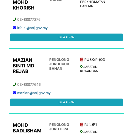
MOHD
PERKHIDMATAN
BANDAR
KHORISH
03-88877276
kfaizi@ppj.gov.my
Lihat Profile
MAZIAN
PENOLONG
PUBK(Pr)Q3
JURUUKUR
BINTI MD
JABATAN
BAHAN
REJAB
KEWANGAN
03-88877646
mazian@ppj.gov.my
Lihat Profile
MOHD
PENOLONG
PJ(L)P1
JURUTERA
BADLISHAM
JABATAN