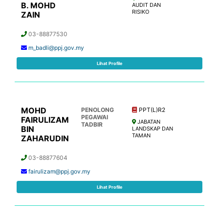
B. MOHD
AUDIT DAN
RISIKO
ZAIN
03-88877530
m_badli@ppj.gov.my
Lihat Profile
MOHD
PENOLONG
PPT(L)R2
PEGAWAI
FAIRULIZAM
JABATAN
TADBIR
BIN
LANDSKAP DAN
TAMAN
ZAHARUDIN
03-88877604
fairulizam@ppj.gov.my
Lihat Profile