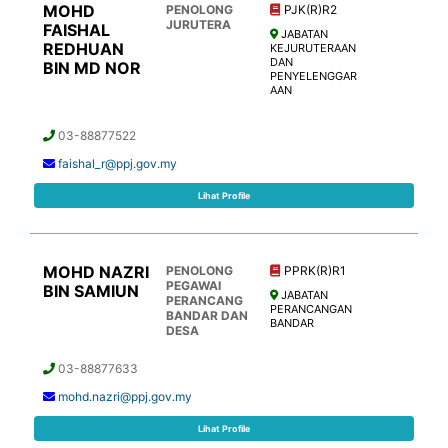
MOHD
PENOLONG
PJK(R)R2
JURUTERA
FAISHAL
JABATAN
REDHUAN
KEJURUTERAAN
DAN
BIN MD NOR
PENYELENGGAR
AAN
03-88877522
faishal_r@ppj.gov.my
Lihat Profile
MOHD NAZRI
PENOLONG
PPRK(R)R1
PEGAWAI
BIN SAMIUN
JABATAN
PERANCANG
PERANCANGAN
BANDAR DAN
BANDAR
DESA
03-88877633
mohd.nazri@ppj.gov.my
Lihat Profile