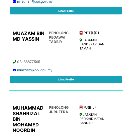
m_sufian@ppj.gov.my
Lihat Profile
MUAZAM BIN
PENOLONG
PPT(L)R1
PEGAWAI
MD YASSIN
JABATAN
TADBIR
LANDSKAP DAN
TAMAN
03-88877565
muazam@ppj.gov.my
Lihat Profile
MUHAMMAD
PENOLONG
PJ(B)J4
JURUTERA
SHAHRIZAL
JABATAN
BIN
PERKHIDMATAN
BANDAR
MOHAMED
NOORDIN