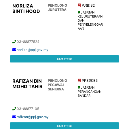
NORLIZA
PENOLONG
PJ(B)B2
JURUTERA
BINTI HOOD
JABATAN
KEJURUTERAAN
DAN
PENYELENGGAR
AAN
03-88877524
norliza@ppj.gov.my
Lihat Profile
RAFIZAN BIN
PENOLONG
PPS(R)B5
PEGAWAI
MOHD TAHIR
JABATAN
SENIBINA
PERANCANGAN
BANDAR
03-88877105
rafizan@ppj.gov.my
Lihat Profile