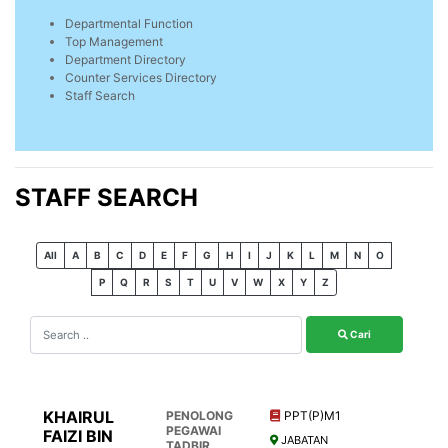
Departmental Function
Top Management
Department Directory
Counter Services Directory
Staff Search
STAFF SEARCH
All
A
B
C
D
E
F
G
H
I
J
K
L
M
N
O
P
Q
R
S
T
U
V
W
X
Y
Z
Cari
KHAIRUL
PENOLONG
PPT(P)M1
PEGAWAI
FAIZI BIN
JABATAN
TADBIR