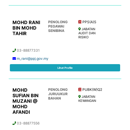
MOHD RANI
PENOLONG
PPS(A)S
PEGAWAI
BIN MOHD
JABATAN
SENIBINA
TAHIR
AUDIT DAN
RISIKO
03-88877331
m_rani@ppj.gov.my
Lihat Profile
MOHD
PENOLONG
PUBK(W)Q2
JURUUKUR
SUFIAN BIN
JABATAN
BAHAN
MUZANI @
KEWANGAN
MOHD
AFANDI
03-88877556