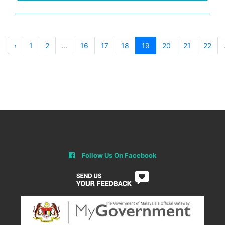
‹
1
2
...
16
17
18
19
20
21
22
Follow Us On Facebook