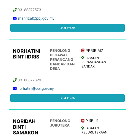
03-88877573
shahrizal@ppj.gov.my
Lihat Profile
NORHATINI
PENOLONG
PPR(R)M7
PEGAWAI
BINTI IDRIS
JABATAN
PERANCANG
PERANCANGAN
BANDAR DAN
BANDAR
DESA
03-88877629
norhatini@ppj.gov.my
Lihat Profile
NORIDAH
PENOLONG
PJ(B)J1
JURUTERA
BINTI
JABATAN
SAMAKON
KEJURUTERAAN