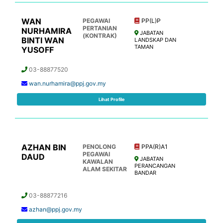
WAN
PEGAWAI
PP(L)P
PERTANIAN
NURHAMIRA
JABATAN
(KONTRAK)
BINTI WAN
LANDSKAP DAN
TAMAN
YUSOFF
03-88877520
wan.nurhamira@ppj.gov.my
Lihat Profile
AZHAN BIN
PENOLONG
PPA(R)A1
PEGAWAI
DAUD
JABATAN
KAWALAN
PERANCANGAN
ALAM SEKITAR
BANDAR
03-88877216
azhan@ppj.gov.my