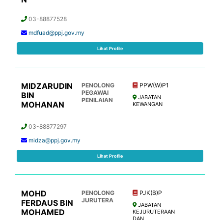
03-88877528
mdfuad@ppj.gov.my
Lihat Profile
MIDZARUDIN
PENOLONG
PPW(W)P1
PEGAWAI
BIN
JABATAN
PENILAIAN
MOHANAN
KEWANGAN
03-88877297
midza@ppj.gov.my
Lihat Profile
MOHD
PENOLONG
PJK(B)P
JURUTERA
FERDAUS BIN
JABATAN
MOHAMED
KEJURUTERAAN
DAN