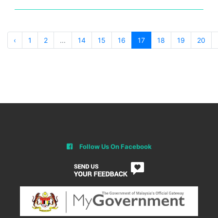
‹
1
2
...
14
15
16
17
18
19
20
Follow Us On Facebook