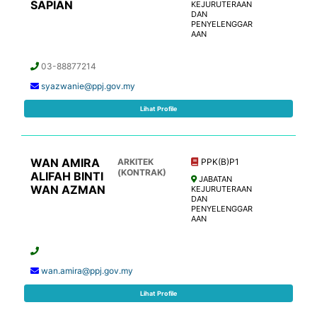
SAPIAN
KEJURUTERAAN
DAN
PENYELENGGAR
AAN
03-88877214
syazwanie@ppj.gov.my
Lihat Profile
WAN AMIRA
ARKITEK
PPK(B)P1
(KONTRAK)
ALIFAH BINTI
JABATAN
WAN AZMAN
KEJURUTERAAN
DAN
PENYELENGGAR
AAN
wan.amira@ppj.gov.my
Lihat Profile