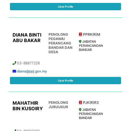
Lihat Profile
DIANA BINTI
PENOLONG
PPRK(R)M
PEGAWAI
ABU BAKAR
JABATAN
PERANCANG
PERANCANGAN
BANDAR DAN
BANDAR
DESA
03-88877228
diana@ppj.gov.my
Lihat Profile
MAHATHIR
PENOLONG
PJK(R)R3
JURUUKUR
BIN KUSOIRY
JABATAN
PERANCANGAN
BANDAR