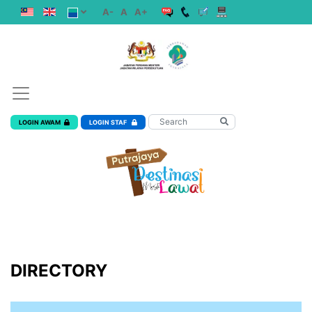
A-
A
A+
LOGIN AWAM
LOGIN STAF
DIRECTORY