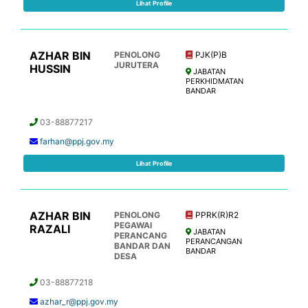
Lihat Profile
AZHAR BIN
PENOLONG
PJK(P)B
JURUTERA
HUSSIN
JABATAN
PERKHIDMATAN
BANDAR
03-88877217
farhan@ppj.gov.my
Lihat Profile
AZHAR BIN
PENOLONG
PPRK(R)R2
PEGAWAI
RAZALI
JABATAN
PERANCANG
PERANCANGAN
BANDAR DAN
BANDAR
DESA
03-88877218
azhar_r@ppj.gov.my