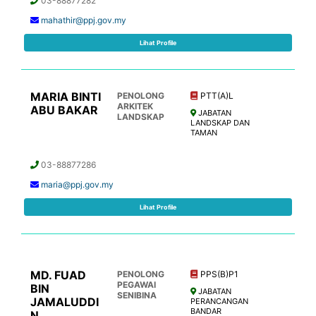
03-88877282
mahathir@ppj.gov.my
Lihat Profile
MARIA BINTI
PENOLONG
PTT(A)L
ARKITEK
ABU BAKAR
JABATAN
LANDSKAP
LANDSKAP DAN
TAMAN
03-88877286
maria@ppj.gov.my
Lihat Profile
MD. FUAD
PENOLONG
PPS(B)P1
PEGAWAI
BIN
JABATAN
SENIBINA
JAMALUDDI
PERANCANGAN
BANDAR
N