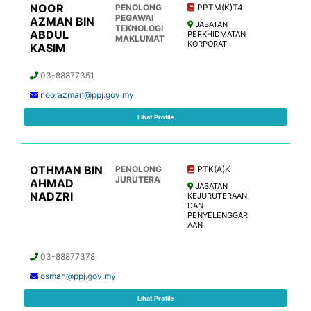
NOOR
PENOLONG
PPTM(K)T4
PEGAWAI
AZMAN BIN
JABATAN
TEKNOLOGI
ABDUL
PERKHIDMATAN
MAKLUMAT
KORPORAT
KASIM
03-88877351
noorazman@ppj.gov.my
Lihat Profile
OTHMAN BIN
PENOLONG
PTK(A)K
JURUTERA
AHMAD
JABATAN
NADZRI
KEJURUTERAAN
DAN
PENYELENGGAR
AAN
03-88877378
osman@ppj.gov.my
Lihat Profile