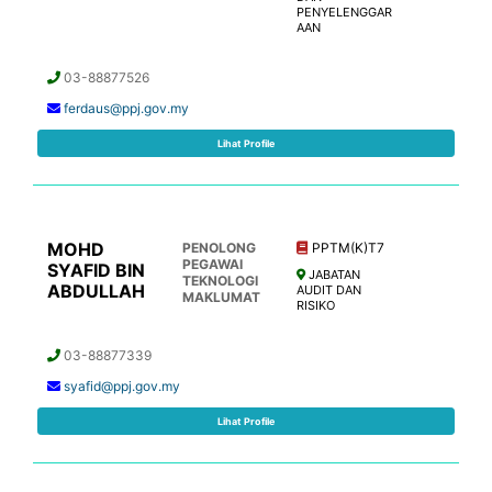
PENYELENGGAR
AAN
03-88877526
ferdaus@ppj.gov.my
Lihat Profile
MOHD
PENOLONG
PPTM(K)T7
PEGAWAI
SYAFID BIN
JABATAN
TEKNOLOGI
ABDULLAH
AUDIT DAN
MAKLUMAT
RISIKO
03-88877339
syafid@ppj.gov.my
Lihat Profile