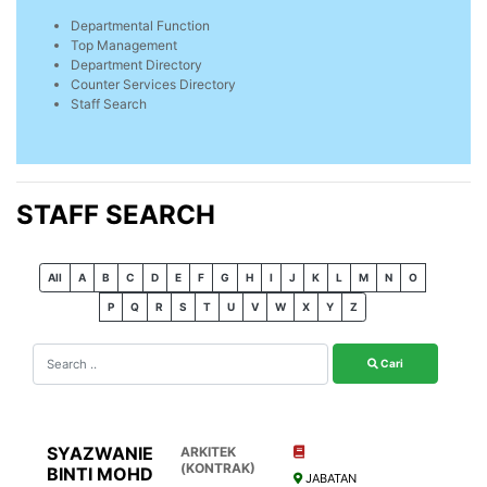
Departmental Function
Top Management
Department Directory
Counter Services Directory
Staff Search
STAFF SEARCH
All
A
B
C
D
E
F
G
H
I
J
K
L
M
N
O
P
Q
R
S
T
U
V
W
X
Y
Z
Cari
SYAZWANIE
ARKITEK
(KONTRAK)
BINTI MOHD
JABATAN