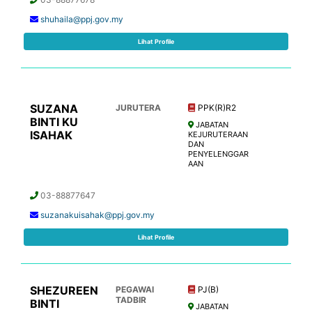
shuhaila@ppj.gov.my
Lihat Profile
SUZANA
JURUTERA
PPK(R)R2
BINTI KU
JABATAN
ISAHAK
KEJURUTERAAN
DAN
PENYELENGGAR
AAN
03-88877647
suzanakuisahak@ppj.gov.my
Lihat Profile
SHEZUREEN
PEGAWAI
PJ(B)
TADBIR
BINTI
JABATAN