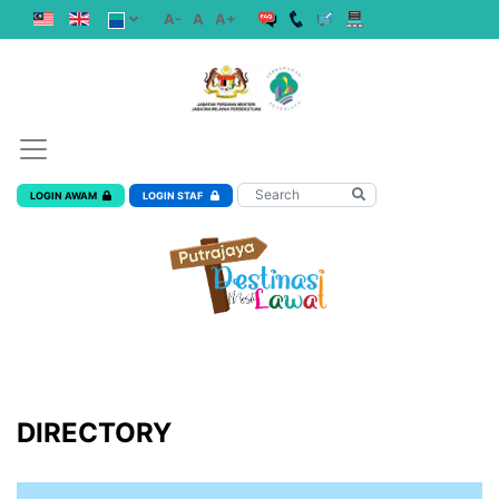
A-
A
A+
LOGIN AWAM
LOGIN STAF
DIRECTORY