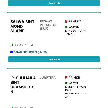
Lihat Profile
SALWA BINTI
PEGAWAI
PPK(L)T1
PERTANIAN
MOHD
JABATAN
(KUP)
SHARIF
LANDSKAP DAN
TAMAN
03-88877624
salwa.sharif@ppj.gov.my
Lihat Profile
IR. SHUHAILA
JURUTERA
PPK(B)B1
BINTI
JABATAN
SHAMSUDDI
KEJURUTERAAN
DAN
N
PENYELENGGAR
AAN
03-88877678