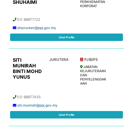
SHUHAIMI
PERKHIDMATAN
KORPORAT
03-88877122
shezureen@ppj.gov.my
Lihat Profile
SITI
JURUTERA
PJ(B)P5
MUNIRAH
JABATAN
BINTI MOHD
KEJURUTERAAN
DAN
YUNUS
PENYELENGGAR
AAN
03-88877435
siti.munirah@ppj.gov.my
Lihat Profile