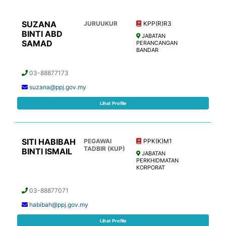
SUZANA
JURUUKUR
KPP(R)R3
BINTI ABD
JABATAN
SAMAD
PERANCANGAN
BANDAR
03-88877173
suzana@ppj.gov.my
Lihat Profile
SITI HABIBAH
PEGAWAI
PPK(K)M1
TADBIR (KUP)
BINTI ISMAIL
JABATAN
PERKHIDMATAN
KORPORAT
03-88877071
habibah@ppj.gov.my
Lihat Profile