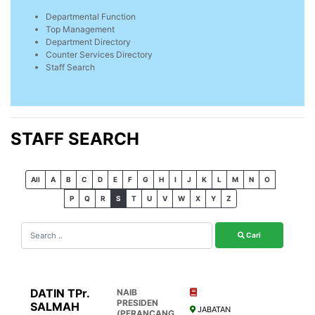
Departmental Function
Top Management
Department Directory
Counter Services Directory
Staff Search
STAFF SEARCH
All
A
B
C
D
E
F
G
H
I
J
K
L
M
N
O
P
Q
R
S
T
U
V
W
X
Y
Z
Cari
DATIN TPr.
NAIB
PRESIDEN
SALMAH
JABATAN
(PERANCANG