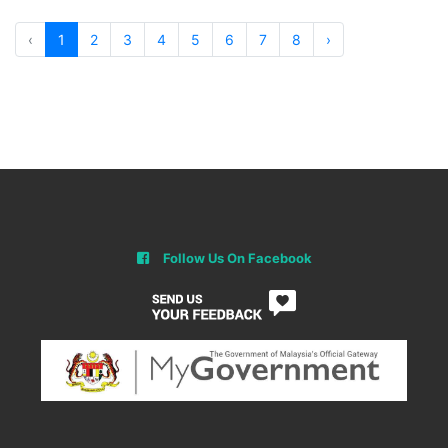
‹
1
2
3
4
5
6
7
8
›
Follow Us On Facebook