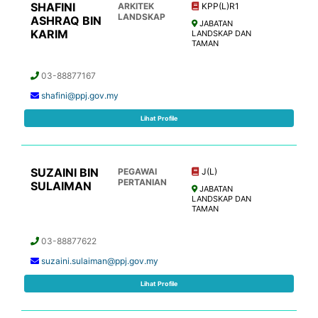
SHAFINI
ARKITEK
KPP(L)R1
LANDSKAP
ASHRAQ BIN
JABATAN
KARIM
LANDSKAP DAN
TAMAN
03-88877167
shafini@ppj.gov.my
Lihat Profile
SUZAINI BIN
PEGAWAI
J(L)
PERTANIAN
SULAIMAN
JABATAN
LANDSKAP DAN
TAMAN
03-88877622
suzaini.sulaiman@ppj.gov.my
Lihat Profile