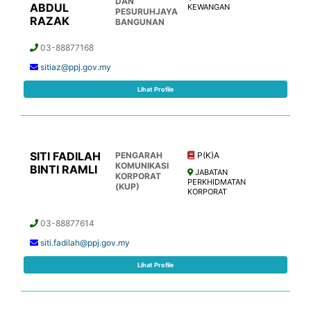
DAN
ABDUL
KEWANGAN
PESURUHJAYA
RAZAK
BANGUNAN
03-88877168
sitiaz@ppj.gov.my
Lihat Profile
SITI FADILAH
PENGARAH
P(K)A
KOMUNIKASI
BINTI RAMLI
JABATAN
KORPORAT
PERKHIDMATAN
(KUP)
KORPORAT
03-88877614
siti.fadilah@ppj.gov.my
Lihat Profile