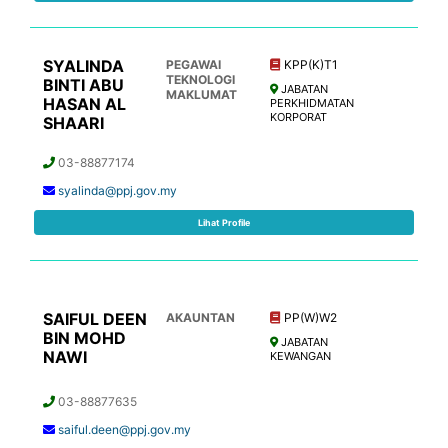
SYALINDA
PEGAWAI
KPP(K)T1
TEKNOLOGI
BINTI ABU
JABATAN
MAKLUMAT
HASAN AL
PERKHIDMATAN
KORPORAT
SHAARI
03-88877174
syalinda@ppj.gov.my
Lihat Profile
SAIFUL DEEN
AKAUNTAN
PP(W)W2
BIN MOHD
JABATAN
NAWI
KEWANGAN
03-88877635
saiful.deen@ppj.gov.my