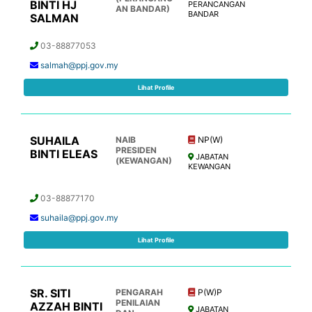
BINTI HJ
PERANCANGAN
AN BANDAR)
BANDAR
SALMAN
03-88877053
salmah@ppj.gov.my
Lihat Profile
SUHAILA
NAIB
NP(W)
PRESIDEN
BINTI ELEAS
JABATAN
(KEWANGAN)
KEWANGAN
03-88877170
suhaila@ppj.gov.my
Lihat Profile
SR. SITI
PENGARAH
P(W)P
PENILAIAN
AZZAH BINTI
JABATAN