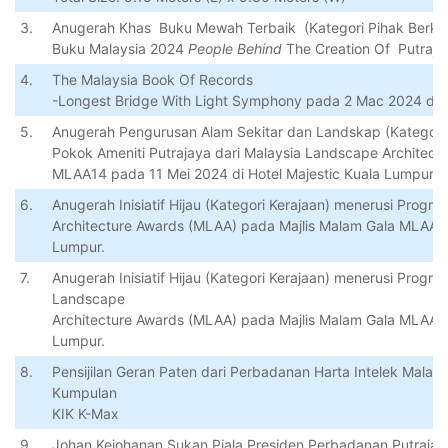
3.
Anugerah
Khas
Buku
Mewah
Terbaik
(
Kategori
Pihak
Berku
Buku
Malaysia
2024
People Behind
The
Creation
Of
Putraja
4.
The Malaysia Book Of Records
-Longest Bridge With Light Symphony pada 2 Mac 2024 di An
5.
Anugerah Pengurusan Alam Sekitar dan Landskap (Kategori 
Pokok Ameniti Putrajaya dari Malaysia Landscape Architect
MLAA14 pada 11 Mei 2024 di Hotel Majestic Kuala Lumpur.
6.
Anugerah Inisiatif Hijau (Kategori Kerajaan) menerusi Prog
Architecture Awards (MLAA) pada Majlis Malam Gala MLAA14
Lumpur.
7.
Anugerah Inisiatif Hijau (Kategori Kerajaan) menerusi Progra
Landscape
Architecture Awards (MLAA) pada Majlis Malam Gala MLAA14
Lumpur.
8.
Pensijilan Geran Paten dari Perbadanan Harta Intelek Malay
Kumpulan
KIK K-Max
9.
Johan
Kejohanan
Sukan
Piala
Presiden Perbadanan Putraja