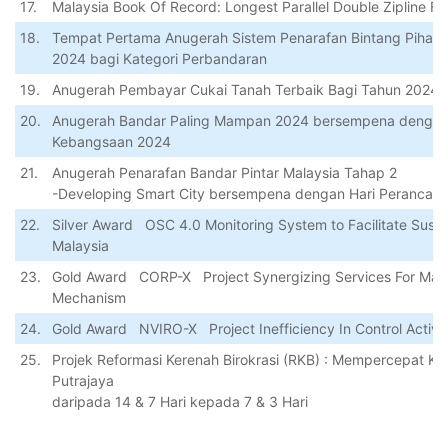
17.
Malaysia Book Of Record: Longest
P
arallel
Double Zipline Fl
18.
Tempat
Pertama
Anugerah
Sistem
Penarafan
Bintang
Pihak
2024
bagi
Kategori
Perbandaran
19.
Anugerah
Pembayar
Cukai
Tanah
Terbaik
Bagi
Tahun
2024
20.
Anugerah Bandar Paling Mampan 2024 bersempena dengan 
Kebangsaan 2024
21.
Anugerah Penarafan Bandar Pintar Malaysia Tahap 2
-Developing Smart City bersempena dengan Hari Perancan
22.
Silver Award
O
SC 4.0 Monitoring System to Facilitate
Susta
Malaysia
23.
Gold Award
CORP-X
Project
Synergizing Services
For
Maxi
Mechanism
24.
Gold Award
NVIRO
-X
Project
Inefficiency
In
Control
Activi
25.
Projek Reformasi Kerenah Birokrasi (RKB) : Mempercepat 
Putrajaya
daripada 14 & 7 Hari kepada 7 & 3 Hari