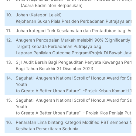
(A
cara Badminton
Berpasukan
)
10.
Johan (
Kategori
Lelaki
)
Kejohanan
Sukan
Piala
Presiden Perbadanan Putrajaya
anta
11.
Johan kategori Trek Keselamatan dan Pentadbiran bagi Anu
12.
Anugerah
Pencapaian
Markah
melebihi
90% (Significantly E
Target)
kepada
Perbadanan
Putrajaya
bagi
Laporan
Penilaian
Outcome Program/
Projek
Di Bawah
Jawat
13.
Sijil Audit Bersih Bagi Pengauditan Penyata Kewangan Perb
Bagi Tahun Berakhir 31 Disember 2023
14.
Saguhati
Anugerah
National Scroll of
Honour
Award for Set
Youth
to Create
A
Better Urban Future”
-
Projek
Kebun
Komuniti
1 
15.
Saguhati
Anugerah
National Scroll of
Honour
Award for Set
Youth
to Create
A
Better Urban Future”
-
Projek
Kios
Penjaja
Putra
16.
Penarafan
Lima
bintang
Kategori
Modified PBT
sempena
Maj
Kesihatan
Persekitaran
Sedunia