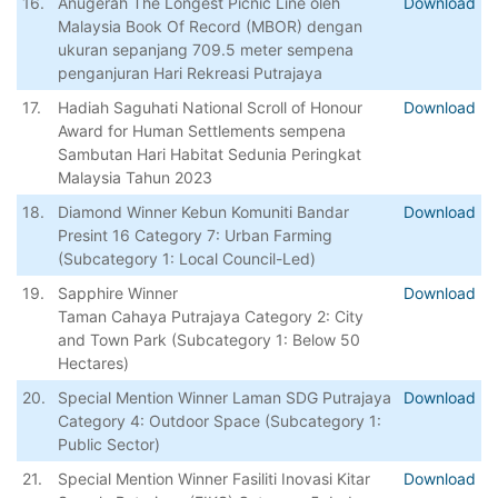
16.
Anugerah The Longest Picnic Line oleh
Download
Malaysia Book Of Record (MBOR) dengan
ukuran sepanjang 709.5 meter sempena
penganjuran Hari Rekreasi Putrajaya
17.
Hadiah Saguhati National Scroll of Honour
Download
Award for Human Settlements sempena
Sambutan Hari Habitat Sedunia Peringkat
Malaysia Tahun 2023
18.
Diamond Winner Kebun Komuniti Bandar
Download
Presint 16 Category 7: Urban Farming
(Subcategory 1: Local Council-Led)
19.
Sapphire Winner
Download
Taman Cahaya Putrajaya Category 2: City
and Town Park (Subcategory 1: Below 50
Hectares)
20.
Special Mention Winner Laman SDG Putrajaya
Download
Category 4: Outdoor Space (Subcategory 1:
Public Sector)
21.
Special Mention Winner Fasiliti Inovasi Kitar
Download