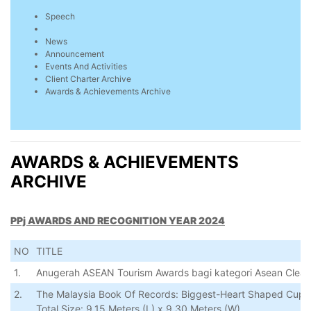
Speech
News
Announcement
Events And Activities
Client Charter Archive
Awards & Achievements Archive
AWARDS & ACHIEVEMENTS
ARCHIVE
PPj AWARDS AND RECOGNITION YEAR 202
4
NO
TITLE
1.
Anugerah ASEAN Tourism Awards bagi kategori Asean Clean
2.
The Malaysia Book
Of
Records: Biggest-Heart Shaped Cupc
Total Size: 9.15 Meters (L) x 9.30 Meters (W)