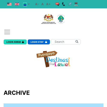
A-
A
A+
LOGIN AWAM
LOGIN STAF
ARCHIVE