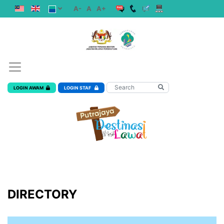
A-
A
A+
LOGIN AWAM
LOGIN STAF
DIRECTORY