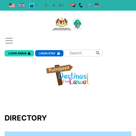
A-
A
A+
LOGIN AWAM
LOGIN STAF
DIRECTORY