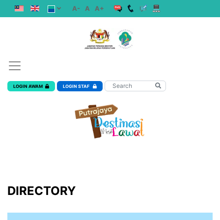
A-
A
A+
LOGIN AWAM
LOGIN STAF
DIRECTORY