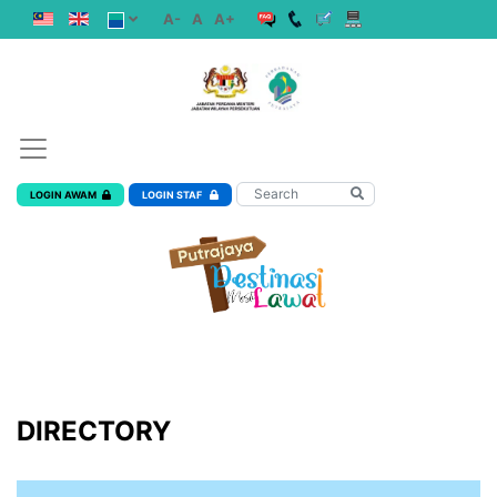
A-
A
A+
LOGIN AWAM
LOGIN STAF
DIRECTORY