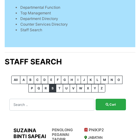
Departmental Function
Top Management
Department Directory
Counter Services Directory
Staff Search
STAFF SEARCH
All
A
B
C
D
E
F
G
H
I
J
K
L
M
N
O
P
Q
R
S
T
U
V
W
X
Y
Z
Cari
SUZAINA
PENOLONG
PN(K)P2
PEGAWAI
BINTI SAPEAI
JABATAN
TADBIR