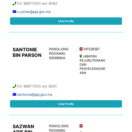
03-88877000 ext. 8062
s_azhar@ppj.gov.my
Lihat Profile
SANTONIE
PENOLONG
PPS(R)B7
PEGAWAI
BIN PARSON
JABATAN
SENIBINA
KEJURUTERAAN
DAN
PENYELENGGAR
AAN
03-88877000 ext. 8091
santonie@ppj.gov.my
Lihat Profile
SAZWAN
PENOLONG
PEGAWAI