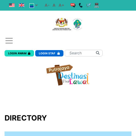
A-
A
A+
LOGIN AWAM
LOGIN STAF
DIRECTORY