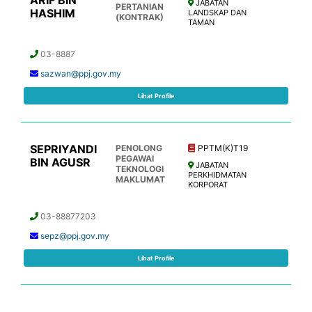
ARIF BIN
JABATAN
PERTANIAN
HASHIM
LANDSKAP DAN
(KONTRAK)
TAMAN
03-8887
sazwan@ppj.gov.my
Lihat Profile
SEPRIYANDI
PENOLONG
PPTM(K)T19
PEGAWAI
BIN AGUSR
JABATAN
TEKNOLOGI
PERKHIDMATAN
MAKLUMAT
KORPORAT
03-88877203
sepz@ppj.gov.my
Lihat Profile