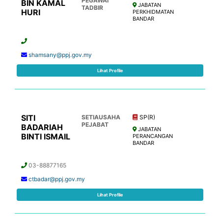
PEGAWAI
BIN KAMAL
JABATAN
TADBIR
HURI
PERKHIDMATAN
BANDAR
shamsany@ppj.gov.my
Lihat Profile
SITI
SETIAUSAHA
SP(R)
PEJABAT
BADARIAH
JABATAN
BINTI ISMAIL
PERANCANGAN
BANDAR
03-88877165
ctbadar@ppj.gov.my
Lihat Profile