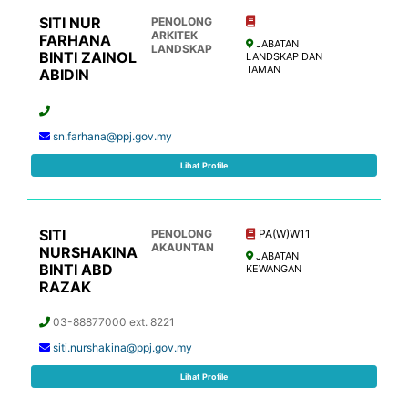
SITI NUR
PENOLONG
ARKITEK
FARHANA
JABATAN
LANDSKAP
BINTI ZAINOL
LANDSKAP DAN
TAMAN
ABIDIN
sn.farhana@ppj.gov.my
Lihat Profile
SITI
PENOLONG
PA(W)W11
AKAUNTAN
NURSHAKINA
JABATAN
BINTI ABD
KEWANGAN
RAZAK
03-88877000 ext. 8221
siti.nurshakina@ppj.gov.my
Lihat Profile