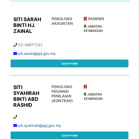
SITI SARAH
PENOLONG
PA(W)W5
AKAUNTAN
BINTI HJ.
JABATAN
ZAINAL
KEWANGAN
03-88877242
siti.sarah@ppj.gov.my
Lihat Profile
SITI
PENOLONG
PEGAWAI
SYAHIRAH
JABATAN
PENILAIAN
BINTI ABD
KEWANGAN
(KONTRAK)
RASHID
siti.syahirah@ppj.gov.my
Lihat Profile