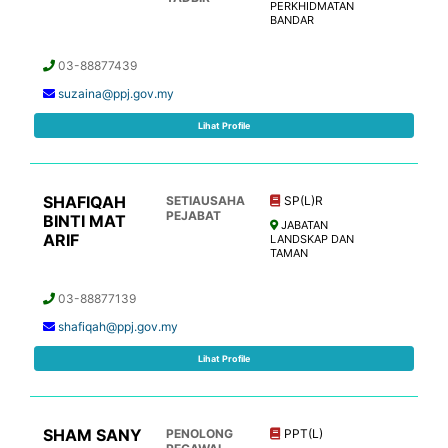
PERKHIDMATAN
BANDAR
03-88877439
suzaina@ppj.gov.my
Lihat Profile
SHAFIQAH
SETIAUSAHA
SP(L)R
PEJABAT
BINTI MAT
JABATAN
ARIF
LANDSKAP DAN
TAMAN
03-88877139
shafiqah@ppj.gov.my
Lihat Profile
SHAM SANY
PENOLONG
PPT(L)