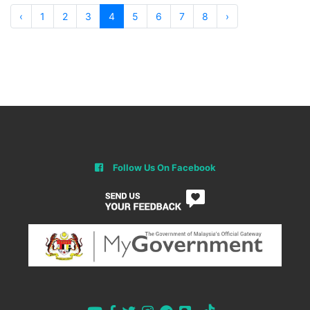
‹
1
2
3
4
5
6
7
8
›
Follow Us On Facebook