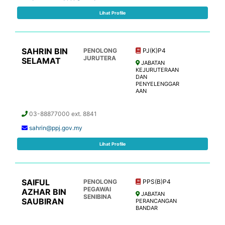
Lihat Profile
SAHRIN BIN
PENOLONG
PJ(K)P4
JURUTERA
SELAMAT
JABATAN
KEJURUTERAAN
DAN
PENYELENGGAR
AAN
03-88877000 ext. 8841
sahrin@ppj.gov.my
Lihat Profile
SAIFUL
PENOLONG
PPS(B)P4
PEGAWAI
AZHAR BIN
JABATAN
SENIBINA
SAUBIRAN
PERANCANGAN
BANDAR