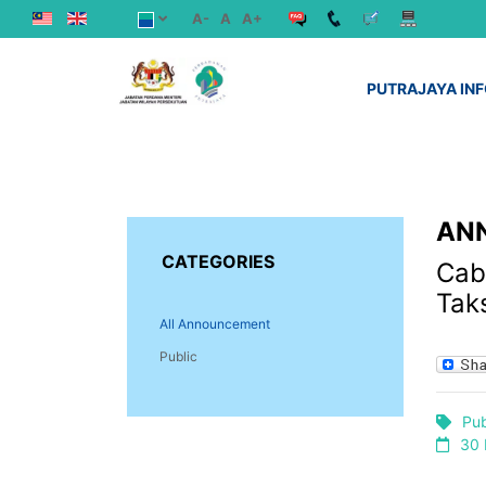
A-
A
A+
PUTRAJAYA IN
AN
CATEGORIES
Cab
Tak
All Announcement
Public
Pub
30 