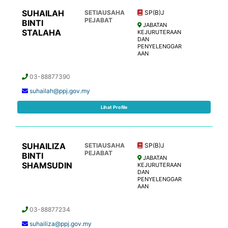
SUHAILAH
SETIAUSAHA
SP(B)J
PEJABAT
BINTI
JABATAN
STALAHA
KEJURUTERAAN
DAN
PENYELENGGAR
AAN
03-88877390
suhailah@ppj.gov.my
Lihat Profile
SUHAILIZA
SETIAUSAHA
SP(B)J
PEJABAT
BINTI
JABATAN
SHAMSUDIN
KEJURUTERAAN
DAN
PENYELENGGAR
AAN
03-88877234
suhailiza@ppj.gov.my