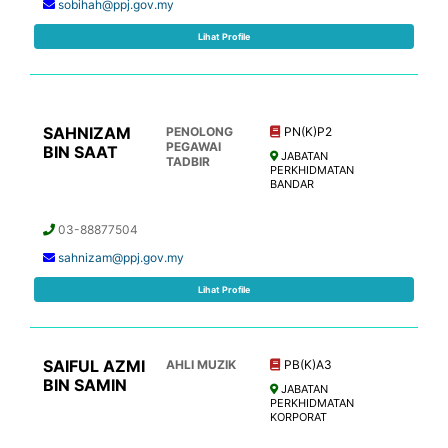
sobihah@ppj.gov.my
Lihat Profile
SAHNIZAM
PENOLONG
PN(K)P2
PEGAWAI
BIN SAAT
JABATAN
TADBIR
PERKHIDMATAN
BANDAR
03-88877504
sahnizam@ppj.gov.my
Lihat Profile
SAIFUL AZMI
AHLI MUZIK
PB(K)A3
BIN SAMIN
JABATAN
PERKHIDMATAN
KORPORAT