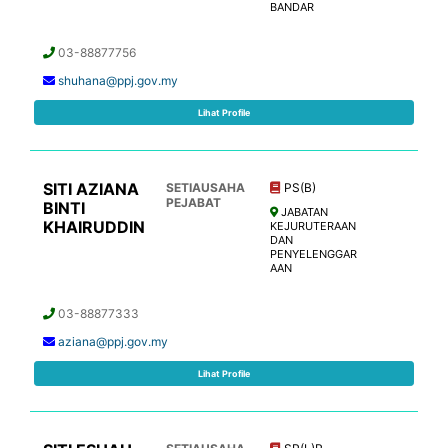
BANDAR
03-88877756
shuhana@ppj.gov.my
Lihat Profile
SITI AZIANA
SETIAUSAHA
PS(B)
PEJABAT
BINTI
JABATAN
KHAIRUDDIN
KEJURUTERAAN
DAN
PENYELENGGAR
AAN
03-88877333
aziana@ppj.gov.my
Lihat Profile