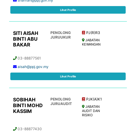
sharifah@ppj.gov.my
Lihat Profile
SITI AISAH
PENOLONG
PJ(R)R3
JURUUKUR
BINTI ABU
JABATAN
BAKAR
KEWANGAN
03-88877561
aisah@ppj.gov.my
Lihat Profile
SOBIHAH
PENOLONG
PJK(A)K1
JURUAUDIT
BINTI MOHD
JABATAN
KASSIM
AUDIT DAN
RISIKO
03-88877430