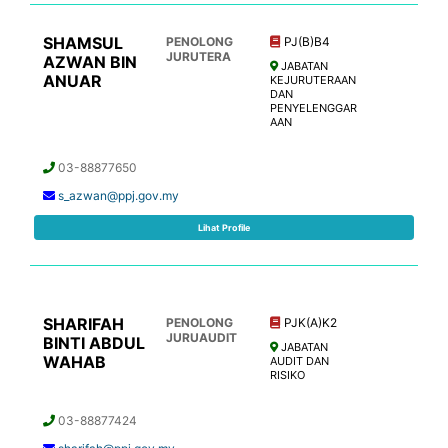
SHAMSUL
PENOLONG
PJ(B)B4
JURUTERA
AZWAN BIN
JABATAN
ANUAR
KEJURUTERAAN
DAN
PENYELENGGAR
AAN
03-88877650
s_azwan@ppj.gov.my
Lihat Profile
SHARIFAH
PENOLONG
PJK(A)K2
JURUAUDIT
BINTI ABDUL
JABATAN
WAHAB
AUDIT DAN
RISIKO
03-88877424