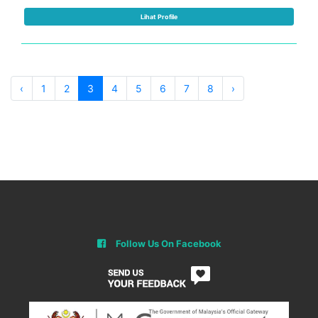
Lihat Profile
‹
1
2
3
4
5
6
7
8
›
Follow Us On Facebook