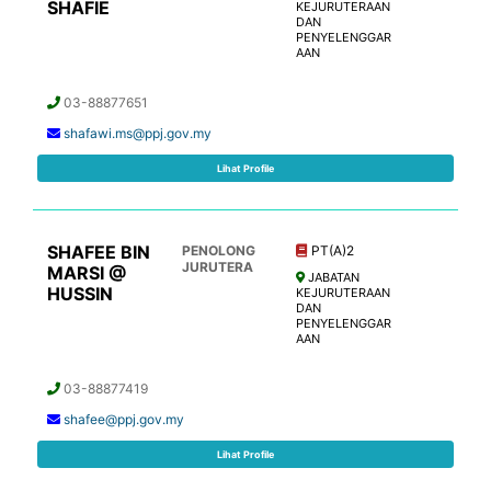
SHAFIE
KEJURUTERAAN
DAN
PENYELENGGAR
AAN
03-88877651
shafawi.ms@ppj.gov.my
Lihat Profile
SHAFEE BIN
PENOLONG
PT(A)2
JURUTERA
MARSI @
JABATAN
HUSSIN
KEJURUTERAAN
DAN
PENYELENGGAR
AAN
03-88877419
shafee@ppj.gov.my
Lihat Profile