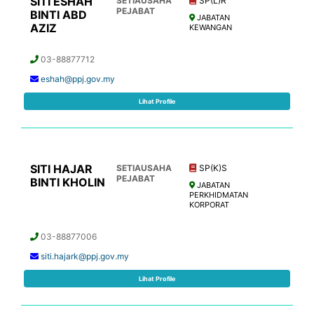
SITI ESHAH
SETIAUSAHA
SP(L)R
PEJABAT
BINTI ABD
JABATAN
AZIZ
KEWANGAN
03-88877712
eshah@ppj.gov.my
Lihat Profile
SITI HAJAR
SETIAUSAHA
SP(K)S
PEJABAT
BINTI KHOLIN
JABATAN
PERKHIDMATAN
KORPORAT
03-88877006
siti.hajark@ppj.gov.my
Lihat Profile