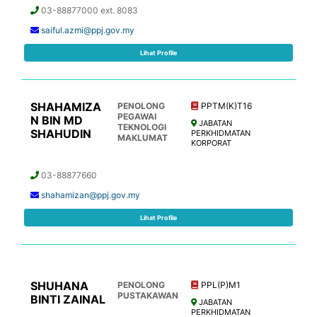
03-88877000 ext. 8083
saiful.azmi@ppj.gov.my
Lihat Profile
SHAHAMIZA
PENOLONG
PPTM(K)T16
PEGAWAI
N BIN MD
JABATAN
TEKNOLOGI
SHAHUDIN
PERKHIDMATAN
MAKLUMAT
KORPORAT
03-88877660
shahamizan@ppj.gov.my
Lihat Profile
SHUHANA
PENOLONG
PPL(P)M1
PUSTAKAWAN
BINTI ZAINAL
JABATAN
PERKHIDMATAN