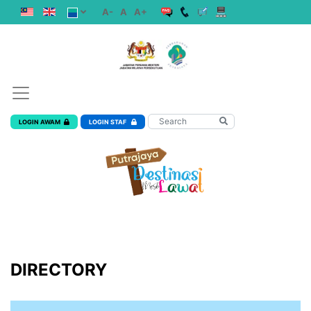
A-
A
A+
LOGIN AWAM
LOGIN STAF
DIRECTORY