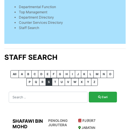
Departmental Function
Top Management
Department Directory
Counter Services Directory
Staff Search
STAFF SEARCH
All
A
B
C
D
E
F
G
H
I
J
K
L
M
N
O
P
Q
R
S
T
U
V
W
X
Y
Z
Cari
SHAFAWI BIN
PENOLONG
PJ(R)R7
JURUTERA
MOHD
JABATAN