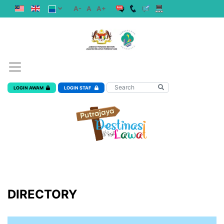
A-
A
A+
LOGIN AWAM
LOGIN STAF
DIRECTORY