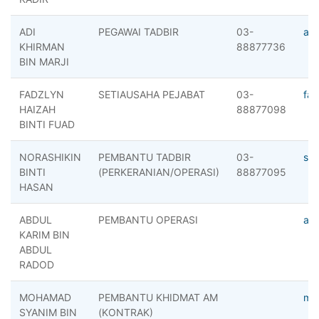
ADI
PEGAWAI TADBIR
03-
ad
KHIRMAN
88877736
BIN MARJI
FADZLYN
SETIAUSAHA PEJABAT
03-
fa
HAIZAH
88877098
BINTI FUAD
NORASHIKIN
PEMBANTU TADBIR
03-
shi
BINTI
(PERKERANIAN/OPERASI)
88877095
HASAN
ABDUL
PEMBANTU OPERASI
ab
KARIM BIN
ABDUL
RADOD
MOHAMAD
PEMBANTU KHIDMAT AM
md
SYANIM BIN
(KONTRAK)