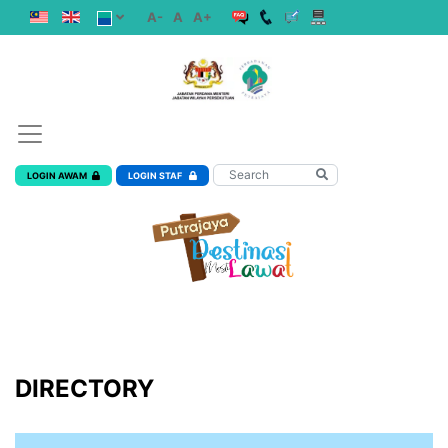
A-
A
A+
LOGIN AWAM
LOGIN STAF
DIRECTORY