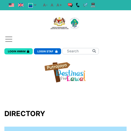
A-
A
A+
LOGIN AWAM
LOGIN STAF
DIRECTORY