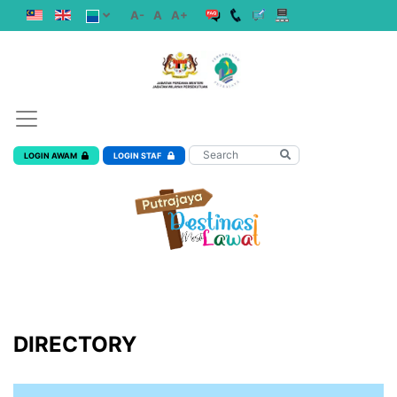
A-
A
A+
LOGIN AWAM
LOGIN STAF
DIRECTORY