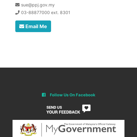
sue@ppj.gov.my
03-88877000 ext. 8301
Email Me
Follow Us On Facebook