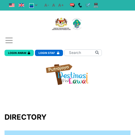
A-
A
A+
LOGIN AWAM
LOGIN STAF
DIRECTORY