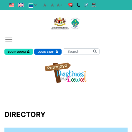
A-
A
A+
LOGIN AWAM
LOGIN STAF
DIRECTORY