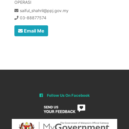
OPERASI
saiful_shahril@ppj.gov.my
03-88877574
Email Me
Follow Us On Facebook