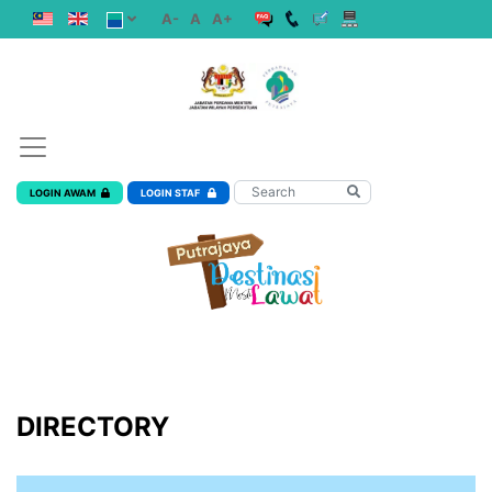
A-
A
A+
LOGIN AWAM
LOGIN STAF
DIRECTORY