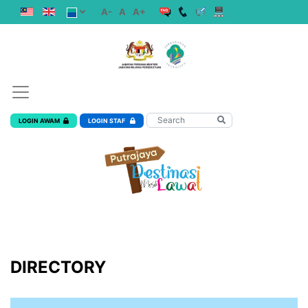
A-
A
A+
LOGIN AWAM
LOGIN STAF
DIRECTORY