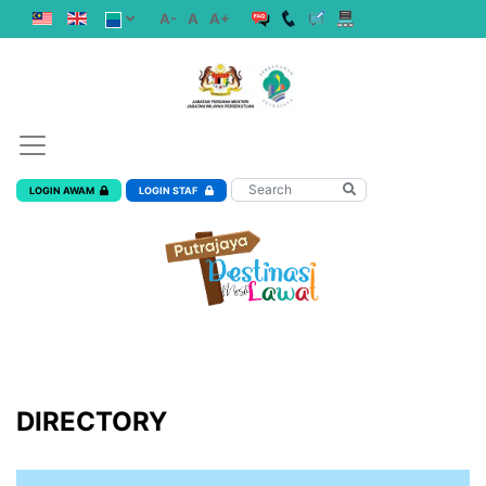
A-
A
A+
LOGIN AWAM
LOGIN STAF
DIRECTORY