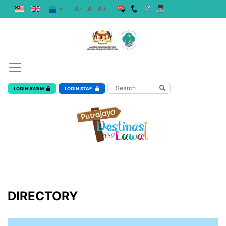
A-
A
A+
LOGIN AWAM
LOGIN STAF
DIRECTORY