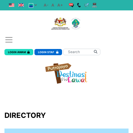
A-
A
A+
LOGIN AWAM
LOGIN STAF
DIRECTORY