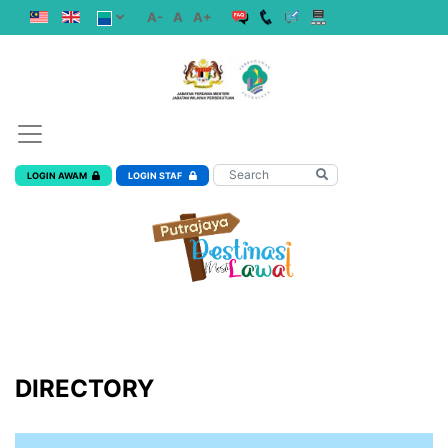
A-
A
A+
LOGIN AWAM
LOGIN STAF
DIRECTORY