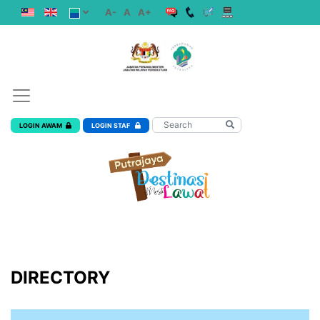
A-
A
A+
LOGIN AWAM
LOGIN STAF
DIRECTORY