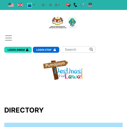
A-
A
A+
LOGIN AWAM
LOGIN STAF
DIRECTORY