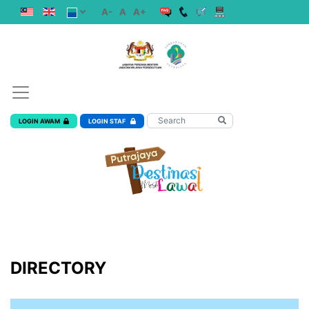
A-
A
A+
LOGIN AWAM
LOGIN STAF
DIRECTORY