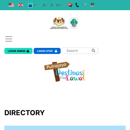
A-
A
A+
LOGIN AWAM
LOGIN STAF
DIRECTORY