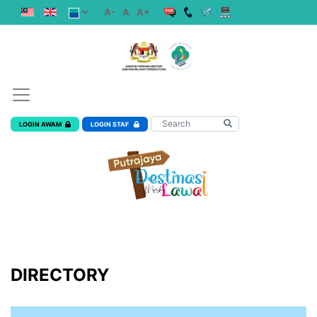
A-
A
A+
LOGIN AWAM
LOGIN STAF
DIRECTORY